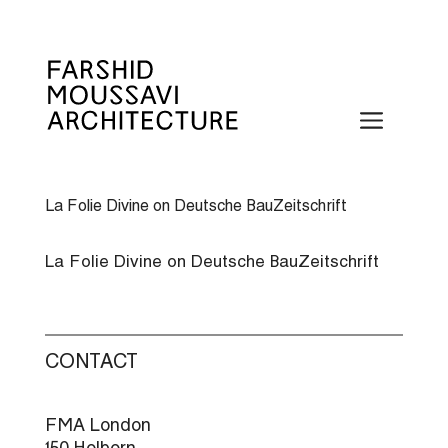
Skip
to
content
Menu
La Folie Divine on Deutsche BauZeitschrift
La Folie Divine on Deutsche BauZeitschrift
CONTACT
FMA London
150 Holborn